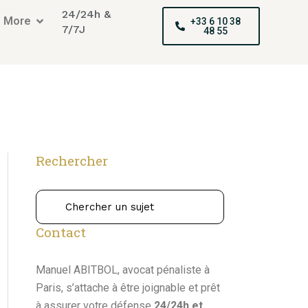
24/24h &
More
+33 6 10 38
7/7J
48 55
Rechercher
Contact
Manuel ABITBOL, avocat pénaliste à
Paris, s’attache à être joignable et prêt
à assurer votre défense
24/24h et