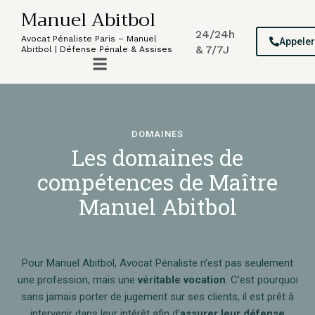
Manuel Abitbol
24/24h
Avocat Pénaliste Paris – Manuel
Appele
& 7/7J
Abitbol | Défense Pénale & Assises
DOMAINES
Les domaines de
compétences de Maître
Manuel Abitbol
Pour Manuel Abitbol, Avocat Pénaliste n’est pas seulement
une profession, mais une
véritable vocation
. C’est pourquoi
sans jamais porter de jugement sur ses clients, il est prêt à
intervenir dans leur intérêt afin d’
assurer leur défense