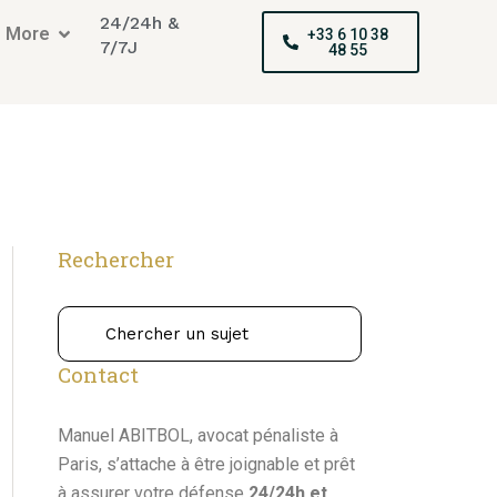
24/24h &
More
+33 6 10 38
7/7J
48 55
Rechercher
Contact
Manuel ABITBOL, avocat pénaliste à
Paris, s’attache à être joignable et prêt
à assurer votre défense
24/24h et