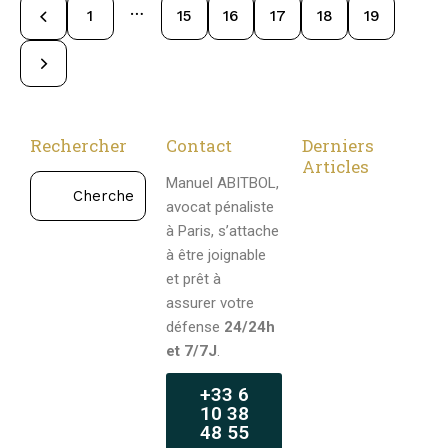
…
1
15
16
17
18
19
Rechercher
Contact
Derniers
Articles
Manuel ABITBOL,
AC
avocat pénaliste
B
à Paris, s’attache
é
à être joignable
b
et prêt à
é
assurer votre
s
défense
24/24h
e
et 7/7J
.
c
+33 6
o
10 38
u
48 55