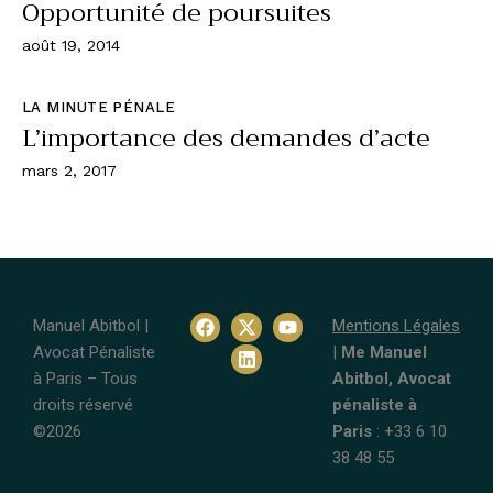
Opportunité de poursuites
août 19, 2014
LA MINUTE PÉNALE
L’importance des demandes d’acte
mars 2, 2017
Manuel Abitbol |
Mentions Légales
Avocat Pénaliste
|
Me Manuel
à Paris – Tous
Abitbol, Avocat
droits réservé
pénaliste à
©2026
Paris
: +33 6 10
38 48 55