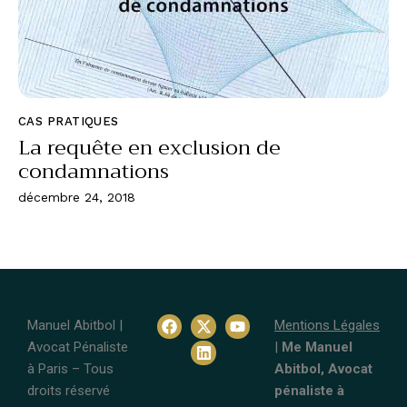
CAS PRATIQUES
La requête en exclusion de
condamnations
décembre 24, 2018
Manuel Abitbol |
Mentions Légales
Avocat Pénaliste
|
Me Manuel
à Paris – Tous
Abitbol, Avocat
droits réservé
pénaliste à