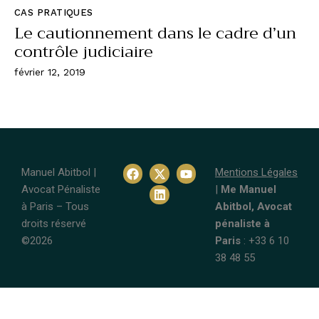
CAS PRATIQUES
Le cautionnement dans le cadre d’un
contrôle judiciaire
février 12, 2019
Manuel Abitbol |
Mentions Légales
Avocat Pénaliste
|
Me Manuel
à Paris – Tous
Abitbol, Avocat
droits réservé
pénaliste à
©2026
Paris
: +33 6 10
38 48 55